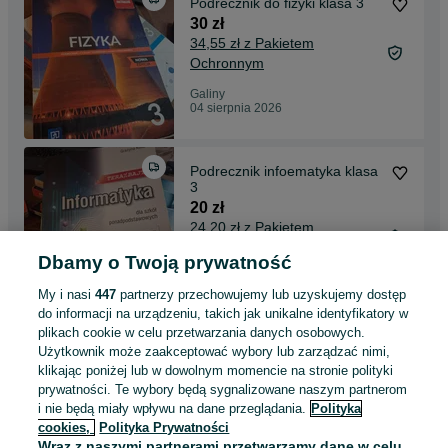
Podrecznik do fizyki klasa 3
30 zł
34,55 zł z Pakietem
Ochronnym
Galiny
04 sierpnia 2026
Podrecznik infoematyka klasa
3
20 zł
24,20 zł z Pakietem
Ochronnym
Dbamy o Twoją prywatność
Galiny
04 sierpnia 2026
My i nasi
447
partnerzy przechowujemy lub uzyskujemy dostęp
do informacji na urządzeniu, takich jak unikalne identyfikatory w
plikach cookie w celu przetwarzania danych osobowych.
To jest chemia 1 podrecznik
Użytkownik może zaakceptować wybory lub zarządzać nimi,
35 zł
klikając poniżej lub w dowolnym momencie na stronie polityki
39,73 zł z Pakietem
prywatności. Te wybory będą sygnalizowane naszym partnerom
i nie będą miały wpływu na dane przeglądania.
Polityka
Ochronnym
cookies,
Polityka Prywatności
Galiny
Wraz z naszymi partnerami przetwarzamy dane w celu