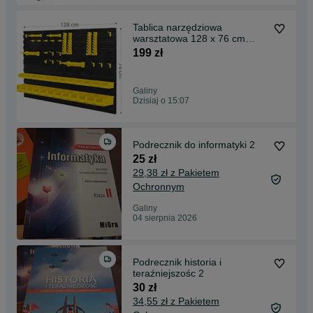
Tablica narzędziowa
warsztatowa 128 x 76 cm
Humberg HM-580
199 zł
Galiny
Dzisiaj o 15:07
Podrecznik do informatyki 2
25 zł
29,38 zł z Pakietem
Ochronnym
Galiny
04 sierpnia 2026
Podrecznik historia i
teraźniejszośc 2
30 zł
34,55 zł z Pakietem