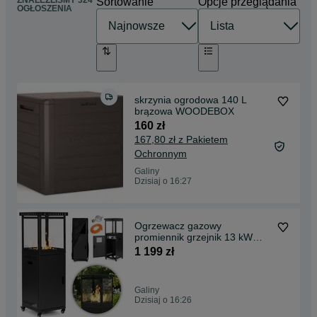
ZNALEŹLIŚMY 324
Sortowanie
Opcje przeglądania
OGŁOSZENIA
skrzynia ogrodowa 140 L
brązowa WOODEBOX
160 zł
167,80 zł z Pakietem
Ochronnym
Galiny
Dzisiaj o 16:27
Ogrzewacz gazowy
promiennik grzejnik 13 kW
szklany na ogród patio redu
1 199 zł
Galiny
Dzisiaj o 16:26